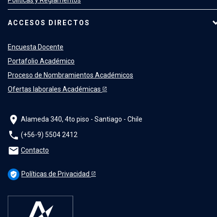
ACCESOS DIRECTOS
Encuesta Docente
Portafolio Académico
Proceso de Nombramientos Académicos
Ofertas laborales Académicas
location_on
Alameda 340, 4to piso - Santiago - Chile
phone
(+56-9) 5504 2412
mail
Contacto
Políticas de Privacidad
verified_user