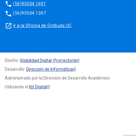
phone
(56)95504 1691
phone
(56)95504 1247
launch
Ir a la Oficina de Ombuds UC
Diseño:
Visibilidad Digital, Prorrectoría
Desarrollo:
Dirección de Informática
Administrado por la Dirección de Desarrollo Académico
Utilizando el
Kit Digital