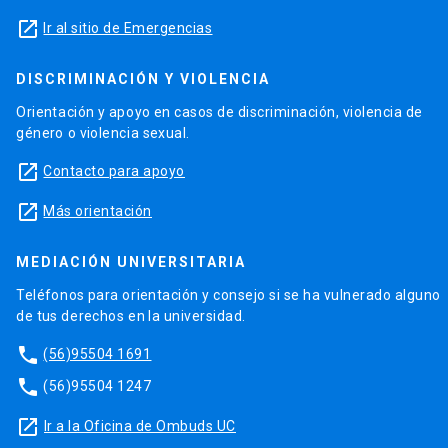
launch
Ir al sitio de Emergencias
DISCRIMINACIÓN Y VIOLENCIA
Orientación y apoyo en casos de discriminación, violencia de
género o violencia sexual.
launch
Contacto para apoyo
launch
Más orientación
MEDIACIÓN UNIVERSITARIA
Teléfonos para orientación y consejo si se ha vulnerado alguno
de tus derechos en la universidad.
phone
(56)95504 1691
phone
(56)95504 1247
launch
Ir a la Oficina de Ombuds UC