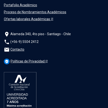
Portafolio Académico
Proceso de Nombramientos Académicos
Ofertas laborales Académicas
location_on
Alameda 340, 4to piso - Santiago - Chile
phone
(+56-9) 5504 2412
mail
Contacto
Políticas de Privacidad
verified_user