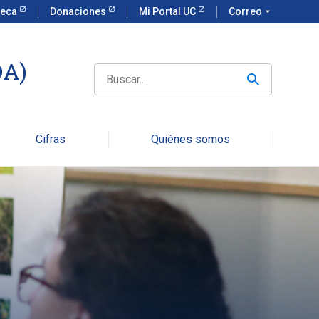
teca
Donaciones
Mi Portal UC
Correo
arrow_drop_down
DA)
Search
for:
Cifras
Quiénes somos