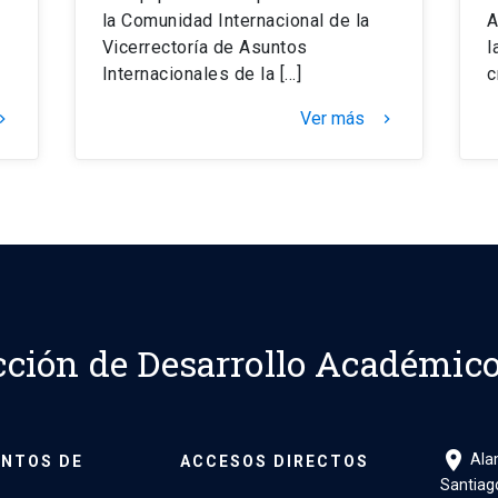
la Comunidad Internacional de la
A
Vicerrectoría de Asuntos
l
Internacionales de la […]
c
Ver más
d_arrow_right
keyboard_arrow_right
cción de Desarrollo Académic
location_on
Alam
NTOS DE
ACCESOS DIRECTOS
Santiago