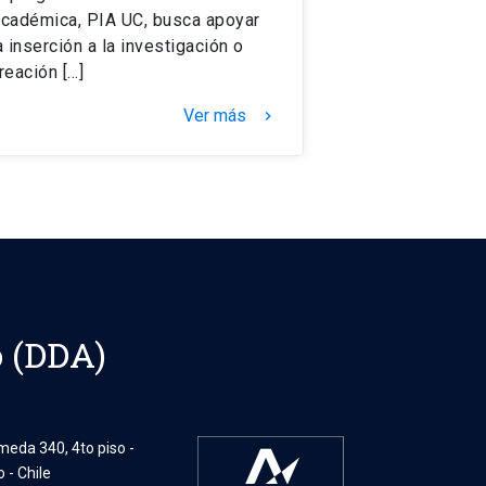
cadémica, PIA UC, busca apoyar
a inserción a la investigación o
reación […]
Ver más
keyboard_arrow_right
o (DDA)
eda 340, 4to piso -
 - Chile