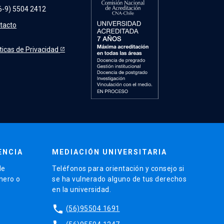
6-9) 5504 2412
tacto
íticas de Privacidad
ENCIA
MEDIACIÓN UNIVERSITARIA
de
Teléfonos para orientación y consejo si
énero o
se ha vulnerado alguno de tus derechos
en la universidad.
phone
(56)95504 1691