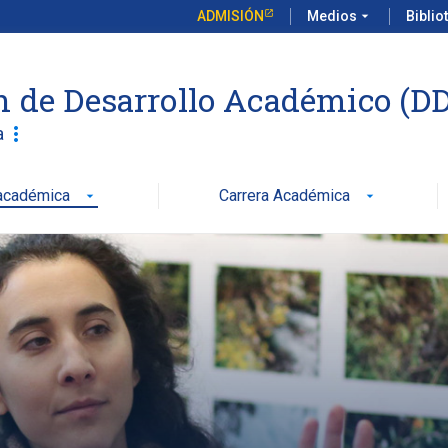
ADMISIÓN
Medios
arrow_drop_down
Biblio
n de Desarrollo Académico (D
more_vert
a
 académica
Carrera Académica
arrow_drop_down
arrow_drop_down