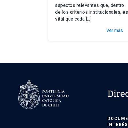
aspectos relevantes que, dentro
de los criterios institucionales, es
vital que cada […]
Ver más
keyboar
Dire
DOCUME
INTERÉS