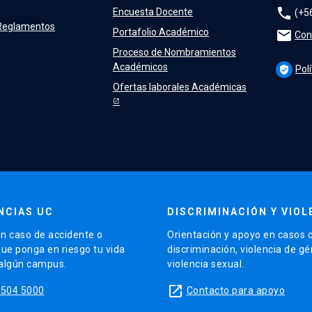
phone
Encuesta Docente
(+5
y Reglamentos
Portafolio Académico
mail
Con
Proceso de Nombramientos
Académicos
Pol
verified_user
Ofertas laborales Académicas
NCIAS UC
DISCRIMINACIÓN Y VIOL
n caso de accidente o
Orientación y apoyo en casos 
que ponga en riesgo tu vida
discriminación, violencia de g
 algún campus.
violencia sexual.
launch
5504 5000
Contacto para apoyo