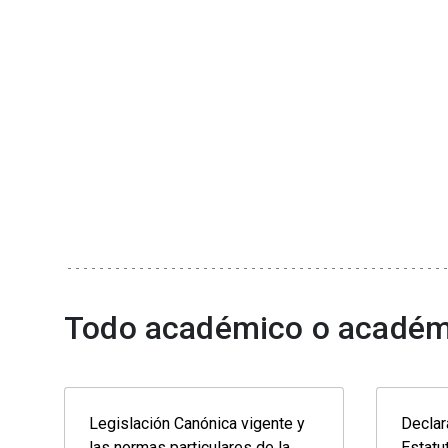
Todo académico o académic
Legislación Canónica vigente y
Declar
las normas particulares de la
Estatu