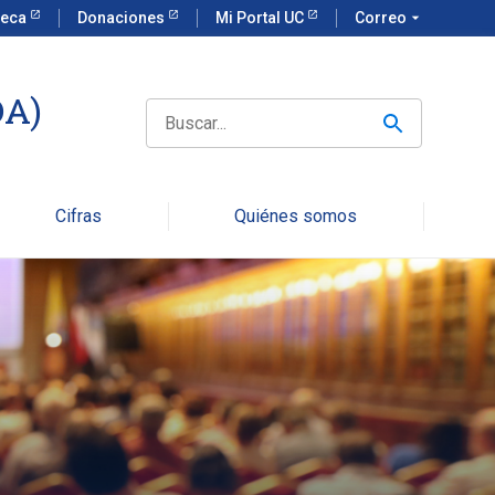
teca
Donaciones
Mi Portal UC
Correo
arrow_drop_down
DA)
Search
for:
Cifras
Quiénes somos