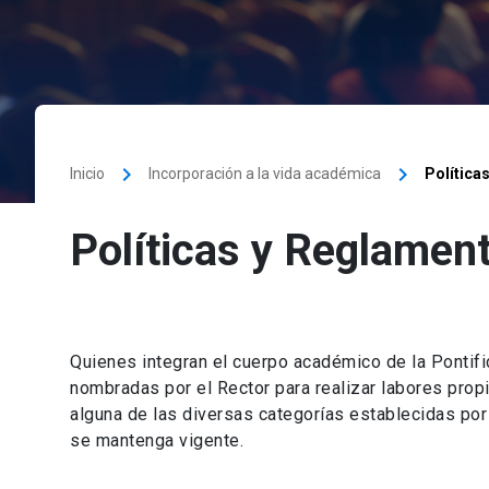
keyboard_arrow_right
keyboard_arrow_right
Inicio
Incorporación a la vida académica
Política
Políticas y Reglame
Quienes integran el cuerpo académico de la Pontifi
nombradas por el Rector para realizar labores prop
alguna de las diversas categorías establecidas p
se mantenga vigente.