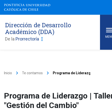
Dirección de Desarrollo
Académico (DDA)
MEN
more_vert
De la
Prorrectoría
keyboard_arrow_right
keyboard_arrow_right
Inicio
Te contamos
Programa de Liderazgo | Taller "Ge
Programa de Liderazgo | Talle
"Gestión del Cambio"