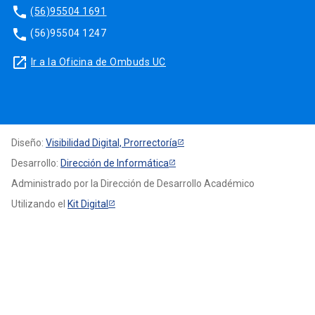
phone
(56)95504 1691
phone
(56)95504 1247
launch
Ir a la Oficina de Ombuds UC
Diseño:
Visibilidad Digital, Prorrectoría
Desarrollo:
Dirección de Informática
Administrado por la Dirección de Desarrollo Académico
Utilizando el
Kit Digital