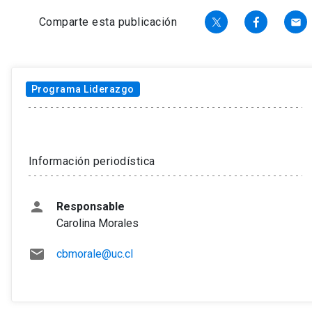
Comparte esta publicación
email
Noticias
Programa Liderazgo
Tema
Información periodística
person
Responsable
Carolina Morales
mail
cbmorale@uc.cl