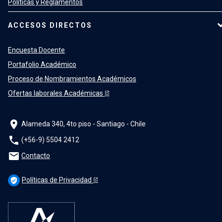
Políticas y Reglamentos
ACCESOS DIRECTOS
Encuesta Docente
Portafolio Académico
Proceso de Nombramientos Académicos
Ofertas laborales Académicas
location_on
Alameda 340, 4to piso - Santiago - Chile
phone
(+56-9) 5504 2412
mail
Contacto
Políticas de Privacidad
verified_user